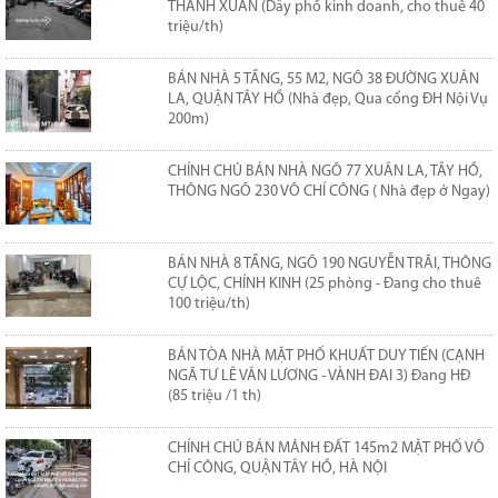
THANH XUÂN (Dãy phố kinh doanh, cho thuê 40
triệu/th)
BÁN NHÀ 5 TẦNG, 55 M2, NGÕ 38 ĐƯỜNG XUÂN
LA, QUẬN TÂY HỒ (Nhà đẹp, Qua cổng ĐH Nội Vụ
200m)
CHÍNH CHỦ BÁN NHÀ NGÕ 77 XUÂN LA, TÂY HỒ,
THÔNG NGÕ 230 VÕ CHÍ CÔNG ( Nhà đẹp ở Ngay)
BÁN NHÀ 8 TẦNG, NGÕ 190 NGUYỄN TRÃI, THÔNG
CỰ LỘC, CHÍNH KINH (25 phòng - Đang cho thuê
100 triệu/th)
BÁN TÒA NHÀ MẶT PHỐ KHUẤT DUY TIẾN (CẠNH
NGÃ TƯ LÊ VĂN LƯƠNG - VÀNH ĐAI 3) Đang HĐ
(85 triệu /1 th)
CHÍNH CHỦ BÁN MẢNH ĐẤT 145m2 MẶT PHỐ VÕ
CHÍ CÔNG, QUẬN TÂY HỒ, HÀ NỘI