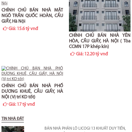
CHÍNH CHỦ BÁN NHÀ MẶT
NGÕ TRẦN QUỐC HOÀN, CẦU
GIẤY, Hà Nội
Giá:
15.6 tỷ vnđ
CHÍNH CHỦ BÁN NHÀ YÊN
HÒA, CẦU GIẤY, HÀ NỘI ( Tòa
CCMN 17P khép kín)
Giá:
12.20 tỷ vnđ
CHÍNH CHỦ BÁN NHÀ PHỐ
DƯƠNG KHUÊ, CẦU GIẤY, HÀ
NỘI (Vị trí KD tốt)
Giá:
17 tỷ vnđ
TIN NHÀ ĐẤT
BÁN NHÀ PHÂN LÔ LICOGI 13 KHUẤT DUY TIẾN,