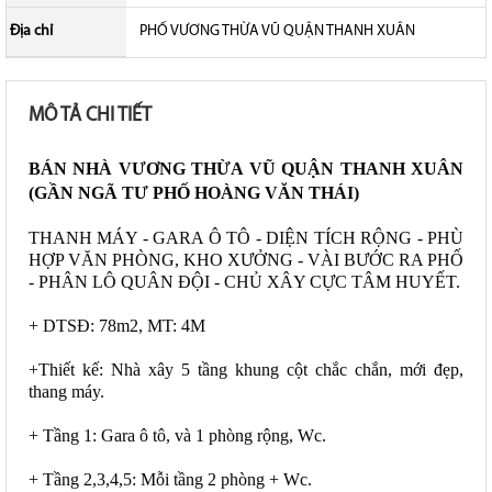
Địa chỉ
PHỐ VƯƠNG THỪA VŨ QUẬN THANH XUÂN
MÔ TẢ CHI TIẾT
BÁN NHÀ VƯƠNG THỪA VŨ QUẬN THANH XUÂN 
(GẦN NGÃ TƯ PHỐ HOÀNG VĂN THÁI)
THANH MÁY - GARA Ô TÔ - DIỆN TÍCH RỘNG - PHÙ 
HỢP VĂN PHÒNG, KHO XƯỞNG - VÀI BƯỚC RA PHỐ 
- PHÂN LÔ QUÂN ĐỘI - CHỦ XÂY CỰC TÂM HUYẾT.
+ DTSĐ: 78m2, MT: 4M
+Thiết kế: Nhà xây 5 tầng khung cột chắc chắn, mới đẹp, 
thang máy.
+ Tầng 1: Gara ô tô, và 1 phòng rộng, Wc.
+ Tầng 2,3,4,5: Mỗi tầng 2 phòng + Wc.