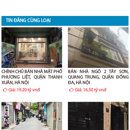
TIN ĐĂNG CÙNG LOẠI
CHÍNH CHỦ BÁN NHÀ MẶT PHỐ
BÁN NHÀ NGÕ 2 TÂY SƠN,
PHƯƠNG LIỆT, QUẬN THANH
QUANG TRUNG, QUẬN ĐỐNG
XUÂN, HÀ NỘI
ĐA, HÀ NỘI
Giá:
19.20 tỷ vnđ
Giá:
16.50 tỷ vnđ