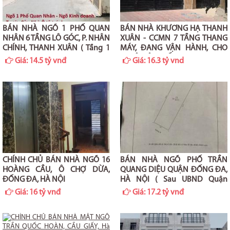
BÁN NHÀ NGÕ 1 PHỐ QUAN
BÁN NHÀ KHƯƠNG HẠ THANH
NHÂN 6 TẦNG LÔ GÓC, P. NHÂN
XUÂN - CCMN 7 TẦNG THANG
CHÍNH, THANH XUÂN ( Tầng 1
MÁY, ĐANG VẬN HÀNH, CHO
kinh doanh tốt)
THUÊ HIỆU SUẤT CAO
Giá:
14.5 tỷ vnđ
Giá:
16.3 tỷ vnd
CHÍNH CHỦ BÁN NHÀ NGÕ 16
BÁN NHÀ NGÕ PHỐ TRẦN
HOÀNG CẦU, Ô CHỢ DỪA,
QUANG DIỆU QUẬN ĐỐNG ĐA,
ĐỐNG ĐA, HÀ NỘI
HÀ NỘI ( Sau UBND Quận
Đống Đa)
Giá:
16 tỷ vnđ
Giá:
17.2 tỷ vnđ